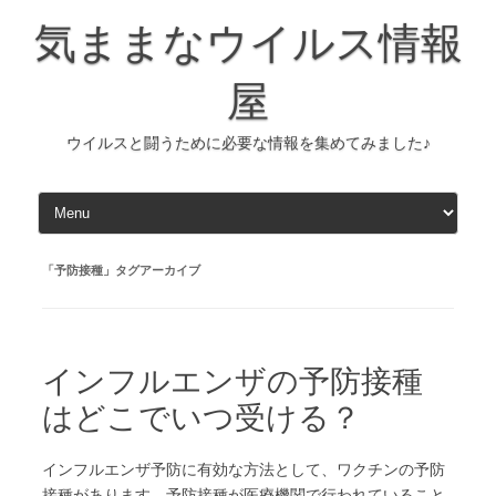
コ
ン
気ままなウイルス情報
テ
ン
ツ
へ
屋
ス
キ
ッ
ウイルスと闘うために必要な情報を集めてみました♪
プ
「
予防接種
」タグアーカイブ
インフルエンザの予防接種
はどこでいつ受ける？
インフルエンザ予防に有効な方法として、ワクチンの予防
接種があります。予防接種が医療機関で行われていること