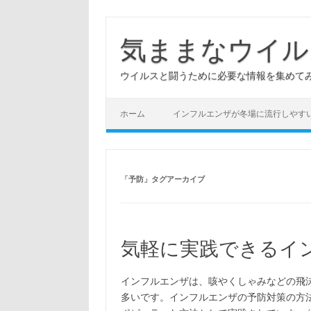
コ
ン
テ
気ままなウイル
ン
ツ
へ
ウイルスと闘うために必要な情報を集めてみ
ス
キ
ッ
プ
ホーム
インフルエンザが冬場に流行しやす
「
予防
」タグアーカイブ
気軽に実践できるイ
インフルエンザは、咳やくしゃみなどの飛
多いです。インフルエンザの予防対策の方