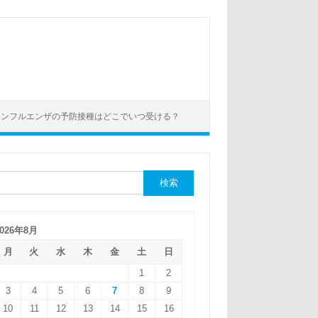
インフルエンザの予防接種はどこでいつ受ける？
2026年8月
月
火
水
木
金
土
日
1
2
3
4
5
6
7
8
9
10
11
12
13
14
15
16