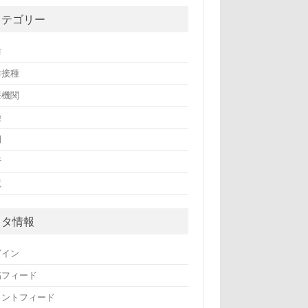
カテゴリー
防
防接種
療機関
染
期
行
境
メタ情報
グイン
稿フィード
メントフィード