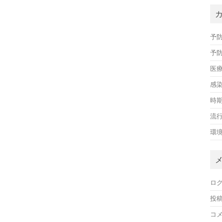
予
予
医
感
時
流
環
ロ
投
コ