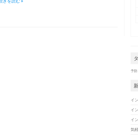
続きを読む »
予防
イ
イ
イ
気