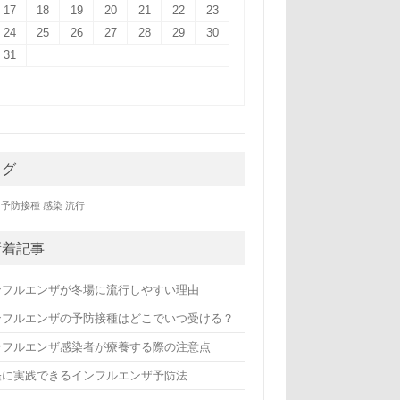
17
18
19
20
21
22
23
24
25
26
27
28
29
30
31
タグ
予防接種
感染
流行
新着記事
ンフルエンザが冬場に流行しやすい理由
ンフルエンザの予防接種はどこでいつ受ける？
ンフルエンザ感染者が療養する際の注意点
軽に実践できるインフルエンザ予防法